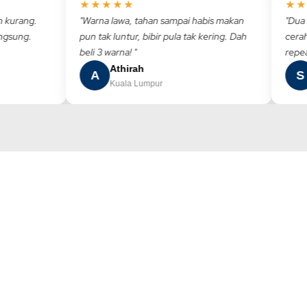
★★★★★
★★★
rang.
"Warna lawa, tahan sampai habis makan
"Dua min
ung.
pun tak luntur, bibir pula tak kering. Dah
cerah se
beli 3 warna! "
repeat!"
Athirah
S
A
S
Kuala Lumpur
P