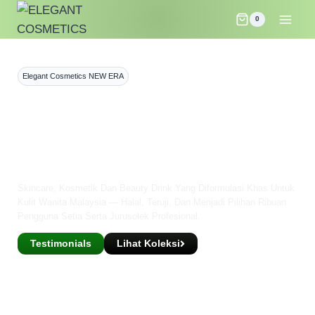
0
Elegant Cosmetics NEW ERA
Kecantikan Sebenar
Bermula Dengan Kulit
Yang Sihat.
Skincare, Kosmetik Dan Beauty Drink Yang Diformulasi Khas Untuk
Kulit Wanita Malaysia — Halal, Teruji, Dan Menjadi Pilihan Ribuan
Pengguna Setia Serta Jurusolek Profesional.
Testimonials
Lihat Koleksi
★★★★★ 4.8/5 — Lebih 100,000 Pengguna Setia