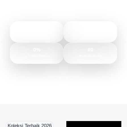
0
+
0
/5
Pengguna Setia
Review Pengguna
0
%
#
0
Produk Halal
Jenama Kosmetik
Koleksi Terbaik 2026