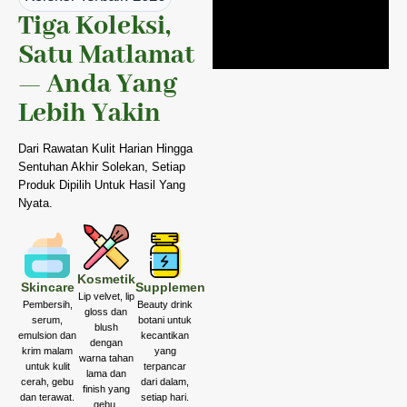
Tiga Koleksi,
Satu Matlamat
— Anda Yang
Lebih Yakin
Dari Rawatan Kulit Harian Hingga
Sentuhan Akhir Solekan, Setiap
Produk Dipilih Untuk Hasil Yang
Nyata.
Kosmetik
Skincare
Supplemen
Lip velvet, lip
Pembersih,
Beauty drink
gloss dan
serum,
botani untuk
blush
emulsion dan
kecantikan
dengan
krim malam
yang
warna tahan
untuk kulit
terpancar
lama dan
cerah, gebu
dari dalam,
finish yang
dan terawat.
setiap hari.
gebu.