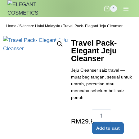
0
Home
/
Skincare Halal Malaysia
/ Travel Pack- Elegant Jeju Cleanser
Travel Pack-
Elegant Jeju
Cleanser
Jeju Cleanser saiz travel —
muat beg tangan, sesuai untuk
umrah, percutian atau
mencuba sebelum beli saiz
penuh.
RM
29.90
Add to cart