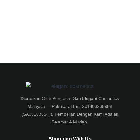
Diuruskan Oleh Pengedar Sah Elegant Cosmetics
Malaysia — Pakukarat Ent. 201403235958
(SA0310365-T). Pembelian Dengan Kami Adalah
Selamat & Mudah.
Shopping With Us